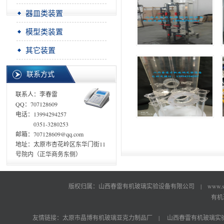
器皿类装置
模型类装置
其它装置
联系方式
联系人：李春雷
QQ：707128609
电话：13994294257
0351-3280253
邮箱：707128609@qq.com
地址：太原市杏花岭区东华门街11
号院内（正华商务东侧）
版权归属：山西春雷有机玻璃实验设备有限公司 |
www.s
有机
友情链接：
太原市晶博有机玻璃亚克力制品厂
|
山西春雷有机玻璃实