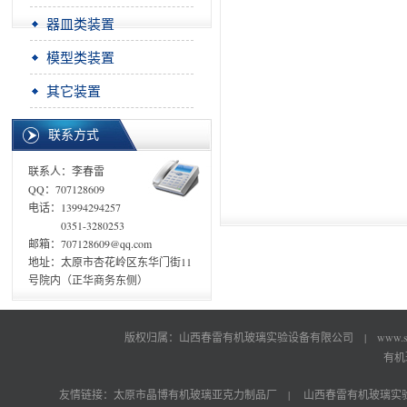
器皿类装置
模型类装置
其它装置
联系方式
联系人：李春雷
QQ：707128609
电话：13994294257
0351-3280253
邮箱：707128609@qq.com
地址：太原市杏花岭区东华门街11
号院内（正华商务东侧）
版权归属：山西春雷有机玻璃实验设备有限公司 |
www.s
有机
友情链接：
太原市晶博有机玻璃亚克力制品厂
|
山西春雷有机玻璃实