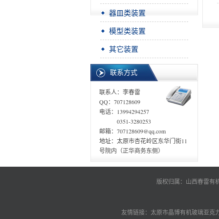
器皿类装置
模型类装置
其它装置
联系方式
联系人：李春雷
QQ：707128609
电话：13994294257
0351-3280253
邮箱：707128609@qq.com
地址：太原市杏花岭区东华门街11
号院内（正华商务东侧）
版权归属：山西春雷有
友情链接：
太原市晶博有机玻璃亚克